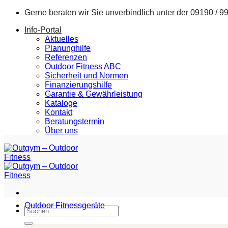
Zum
Gerne beraten wir Sie unverbindlich unter der
09190 / 9
Inhalt
Info-Portal
springen
Aktuelles
Planunghilfe
Referenzen
Outdoor Fitness ABC
Sicherheit und Normen
Finanzierungshilfe
Garantie & Gewährleistung
Kataloge
Kontakt
Beratungstermin
Über uns
Outdoor Fitnessgeräte
Suchen
nach: