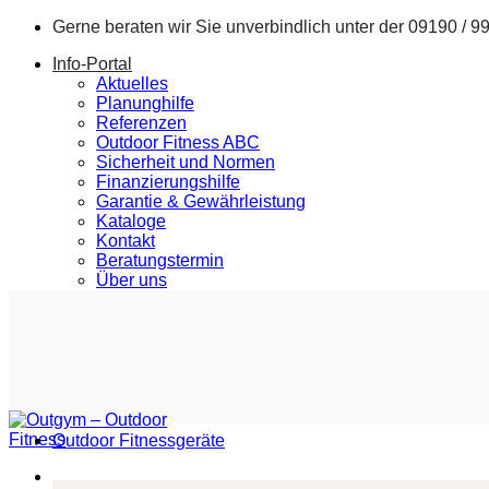
Zum
Gerne beraten wir Sie unverbindlich unter der
09190 / 9
Inhalt
Info-Portal
springen
Aktuelles
Planunghilfe
Referenzen
Outdoor Fitness ABC
Sicherheit und Normen
Finanzierungshilfe
Garantie & Gewährleistung
Kataloge
Kontakt
Beratungstermin
Über uns
Outdoor Fitnessgeräte