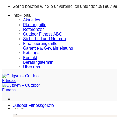
Zum
Gerne beraten wir Sie unverbindlich unter der
09190 / 9
Inhalt
Info-Portal
springen
Aktuelles
Planunghilfe
Referenzen
Outdoor Fitness ABC
Sicherheit und Normen
Finanzierungshilfe
Garantie & Gewährleistung
Kataloge
Kontakt
Beratungstermin
Über uns
Outdoor Fitnessgeräte
Suchen
nach: