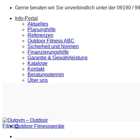
Zum
Gerne beraten wir Sie unverbindlich unter der
09190 / 9
Inhalt
Info-Portal
springen
Aktuelles
Planunghilfe
Referenzen
Outdoor Fitness ABC
Sicherheit und Normen
Finanzierungshilfe
Garantie & Gewährleistung
Kataloge
Kontakt
Beratungstermin
Über uns
Outdoor Fitnessgeräte