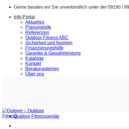
Zum
Gerne beraten wir Sie unverbindlich unter der
09190 / 9
Inhalt
Info-Portal
springen
Aktuelles
Planunghilfe
Referenzen
Outdoor Fitness ABC
Sicherheit und Normen
Finanzierungshilfe
Garantie & Gewährleistung
Kataloge
Kontakt
Beratungstermin
Über uns
Outdoor Fitnessgeräte