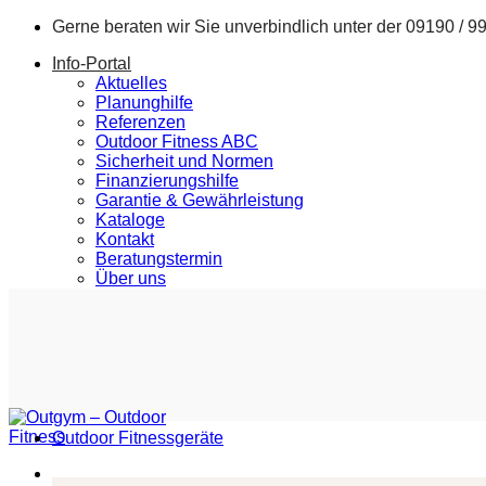
Zum
Gerne beraten wir Sie unverbindlich unter der
09190 / 9
Inhalt
Info-Portal
springen
Aktuelles
Planunghilfe
Referenzen
Outdoor Fitness ABC
Sicherheit und Normen
Finanzierungshilfe
Garantie & Gewährleistung
Kataloge
Kontakt
Beratungstermin
Über uns
Outdoor Fitnessgeräte