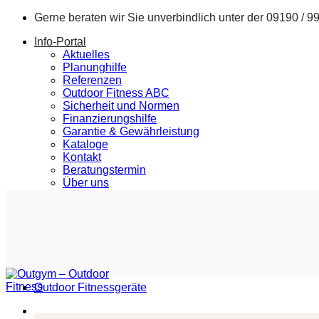
Zum
Gerne beraten wir Sie unverbindlich unter der
09190 / 9
Inhalt
Info-Portal
springen
Aktuelles
Planunghilfe
Referenzen
Outdoor Fitness ABC
Sicherheit und Normen
Finanzierungshilfe
Garantie & Gewährleistung
Kataloge
Kontakt
Beratungstermin
Über uns
Outdoor Fitnessgeräte