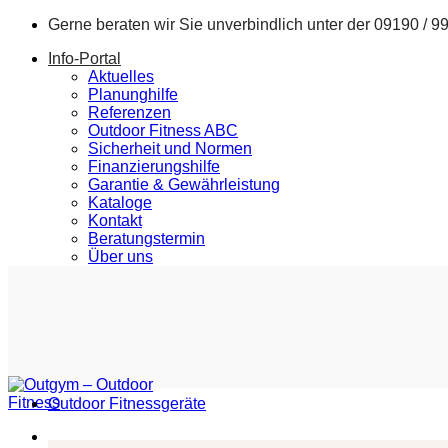
Zum
Gerne beraten wir Sie unverbindlich unter der
09190 / 9
Inhalt
Info-Portal
springen
Aktuelles
Planunghilfe
Referenzen
Outdoor Fitness ABC
Sicherheit und Normen
Finanzierungshilfe
Garantie & Gewährleistung
Kataloge
Kontakt
Beratungstermin
Über uns
Outdoor Fitnessgeräte