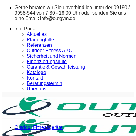
Zum
Gerne beraten wir Sie unverbindlich unter der
09190 /
Inhalt
9958-544
von 7:30 - 18:00 Uhr oder senden Sie uns
springen
eine Email:
info@outgym.de
Info-Portal
Aktuelles
Planunghilfe
Referenzen
Outdoor Fitness ABC
Sicherheit und Normen
Finanzierungshilfe
Garantie & Gewährleistung
Kataloge
Kontakt
Beratungstermin
Über uns
Outdoor Fitnessgeräte