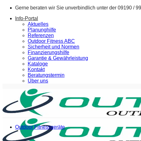
Zum
Gerne beraten wir Sie unverbindlich unter der
09190 / 9
Inhalt
Info-Portal
springen
Aktuelles
Planunghilfe
Referenzen
Outdoor Fitness ABC
Sicherheit und Normen
Finanzierungshilfe
Garantie & Gewährleistung
Kataloge
Kontakt
Beratungstermin
Über uns
Outdoor Fitnessgeräte