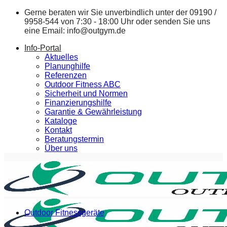
Zum
Gerne beraten wir Sie unverbindlich unter der
09190 /
Inhalt
9958-544
von 7:30 - 18:00 Uhr oder senden Sie uns
springen
eine Email:
info@outgym.de
Info-Portal
Aktuelles
Planunghilfe
Referenzen
Outdoor Fitness ABC
Sicherheit und Normen
Finanzierungshilfe
Garantie & Gewährleistung
Kataloge
Kontakt
Beratungstermin
Über uns
Outdoor Fitnessgeräte