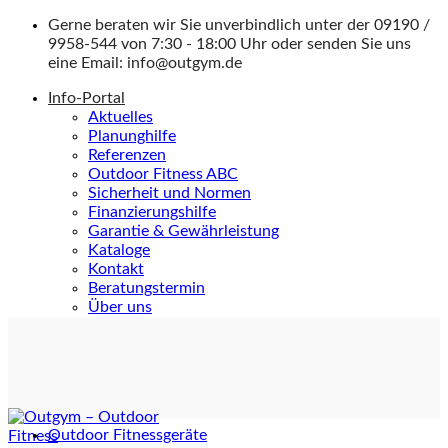
Zum
Gerne beraten wir Sie unverbindlich unter der
09190 /
Inhalt
9958-544
von 7:30 - 18:00 Uhr oder senden Sie uns
springen
eine Email:
info@outgym.de
Info-Portal
Aktuelles
Planunghilfe
Referenzen
Outdoor Fitness ABC
Sicherheit und Normen
Finanzierungshilfe
Garantie & Gewährleistung
Kataloge
Kontakt
Beratungstermin
Über uns
Outdoor Fitnessgeräte