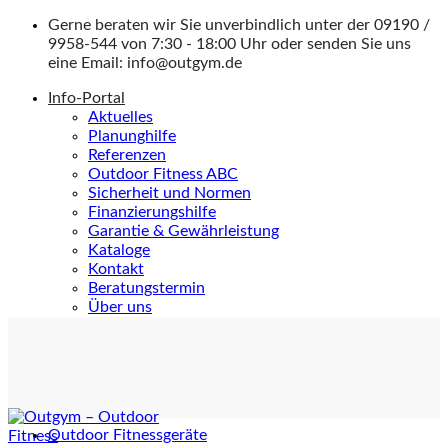
Zum
Gerne beraten wir Sie unverbindlich unter der
09190 /
Inhalt
9958-544
von 7:30 - 18:00 Uhr oder senden Sie uns
springen
eine Email:
info@outgym.de
Info-Portal
Aktuelles
Planunghilfe
Referenzen
Outdoor Fitness ABC
Sicherheit und Normen
Finanzierungshilfe
Garantie & Gewährleistung
Kataloge
Kontakt
Beratungstermin
Über uns
Outdoor Fitnessgeräte