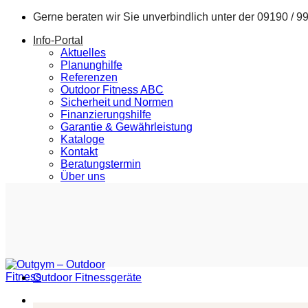
Zum
Gerne beraten wir Sie unverbindlich unter der
09190 / 9
Inhalt
Info-Portal
springen
Aktuelles
Planunghilfe
Referenzen
Outdoor Fitness ABC
Sicherheit und Normen
Finanzierungshilfe
Garantie & Gewährleistung
Kataloge
Kontakt
Beratungstermin
Über uns
Outdoor Fitnessgeräte