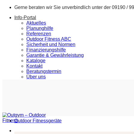
Zum
Gerne beraten wir Sie unverbindlich unter der
09190 / 9
Inhalt
Info-Portal
springen
Aktuelles
Planunghilfe
Referenzen
Outdoor Fitness ABC
Sicherheit und Normen
Finanzierungshilfe
Garantie & Gewährleistung
Kataloge
Kontakt
Beratungstermin
Über uns
Outdoor Fitnessgeräte