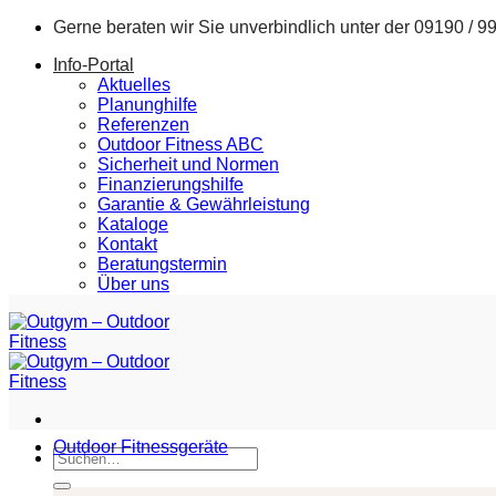
Zum
Gerne beraten wir Sie unverbindlich unter der
09190 / 9
Inhalt
Info-Portal
springen
Aktuelles
Planunghilfe
Referenzen
Outdoor Fitness ABC
Sicherheit und Normen
Finanzierungshilfe
Garantie & Gewährleistung
Kataloge
Kontakt
Beratungstermin
Über uns
Outdoor Fitnessgeräte
Suchen
nach: