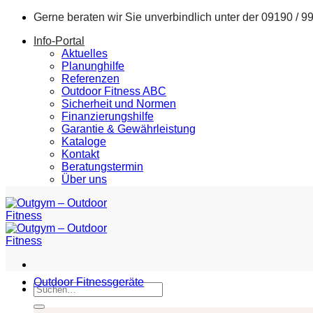
Zum
Gerne beraten wir Sie unverbindlich unter der
09190 / 9
Inhalt
Info-Portal
springen
Aktuelles
Planunghilfe
Referenzen
Outdoor Fitness ABC
Sicherheit und Normen
Finanzierungshilfe
Garantie & Gewährleistung
Kataloge
Kontakt
Beratungstermin
Über uns
Outdoor Fitnessgeräte
Suchen
nach: