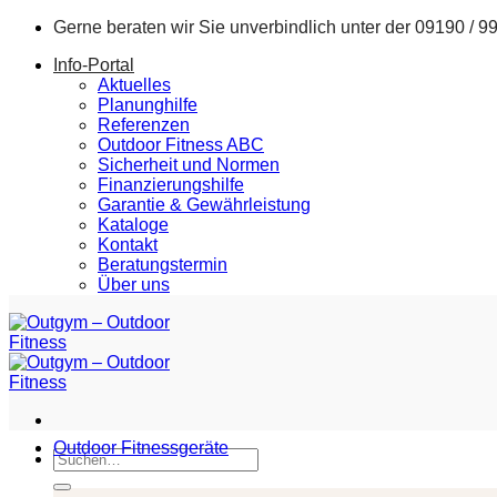
Zum
Gerne beraten wir Sie unverbindlich unter der
09190 / 9
Inhalt
Info-Portal
springen
Aktuelles
Planunghilfe
Referenzen
Outdoor Fitness ABC
Sicherheit und Normen
Finanzierungshilfe
Garantie & Gewährleistung
Kataloge
Kontakt
Beratungstermin
Über uns
Outdoor Fitnessgeräte
Suchen
nach: