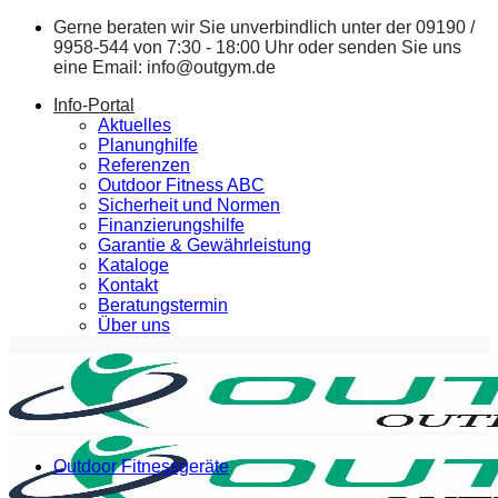
Zum
Gerne beraten wir Sie unverbindlich unter der
09190 /
Inhalt
9958-544
von 7:30 - 18:00 Uhr oder senden Sie uns
springen
eine Email:
info@outgym.de
Info-Portal
Aktuelles
Planunghilfe
Referenzen
Outdoor Fitness ABC
Sicherheit und Normen
Finanzierungshilfe
Garantie & Gewährleistung
Kataloge
Kontakt
Beratungstermin
Über uns
Outdoor Fitnessgeräte