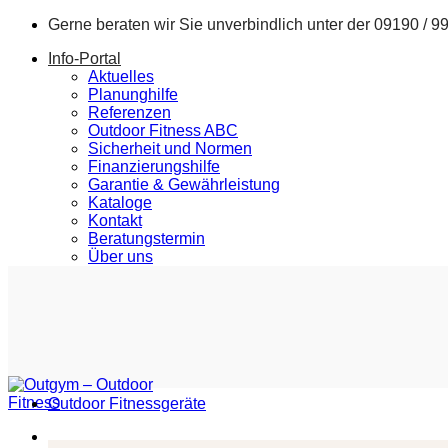
Zum
Gerne beraten wir Sie unverbindlich unter der
09190 / 9
Inhalt
Info-Portal
springen
Aktuelles
Planunghilfe
Referenzen
Outdoor Fitness ABC
Sicherheit und Normen
Finanzierungshilfe
Garantie & Gewährleistung
Kataloge
Kontakt
Beratungstermin
Über uns
Outdoor Fitnessgeräte